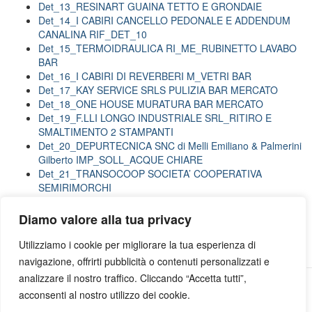
Det_13_RESINART GUAINA TETTO E GRONDAIE
Det_14_I CABIRI CANCELLO PEDONALE E ADDENDUM
CANALINA RIF_DET_10
Det_15_TERMOIDRAULICA RI_ME_RUBINETTO LAVABO
BAR
Det_16_I CABIRI DI REVERBERI M_VETRI BAR
Det_17_KAY SERVICE SRLS PULIZIA BAR MERCATO
Det_18_ONE HOUSE MURATURA BAR MERCATO
Det_19_F.LLI LONGO INDUSTRIALE SRL_RITIRO E
SMALTIMENTO 2 STAMPANTI
Det_20_DEPURTECNICA SNC di Melli Emiliano & Palmerini
Gilberto IMP_SOLL_ACQUE CHIARE
Det_21_TRANSOCOOP SOCIETA’ COOPERATIVA
SEMIRIMORCHI
Det_22_LA CONTABILE SPA materiali ufficio
Det_25 Mesoraca
Diamo valore alla tua privacy
Det_30 Maioli Impianti
Utilizziamo i cookie per migliorare la tua esperienza di
navigazione, offrirti pubblicità o contenuti personalizzati e
analizzare il nostro traffico. Cliccando “Accetta tutti”,
Campus Reggio
acconsenti al nostro utilizzo dei cookie.
Privacy